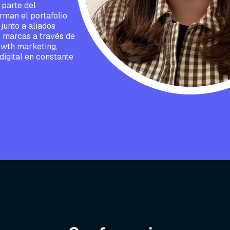
 parte del
rman el portafolio
junto a aliados
 marcas a través de
owth marketing,
igital en constante